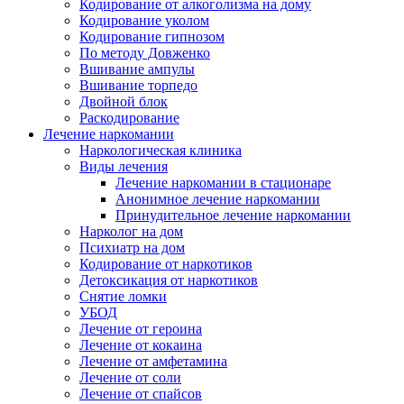
Кодирование от алкоголизма на дому
Кодирование уколом
Кодирование гипнозом
По методу Довженко
Вшивание ампулы
Вшивание торпедо
Двойной блок
Раскодирование
Лечение наркомании
Наркологическая клиника
Виды лечения
Лечение наркомании в стационаре
Анонимное лечение наркомании
Принудительное лечение наркомании
Нарколог на дом
Психиатр на дом
Кодирование от наркотиков
Детоксикация от наркотиков
Снятие ломки
УБОД
Лечение от героина
Лечение от кокаина
Лечение от амфетамина
Лечение от соли
Лечение от спайсов